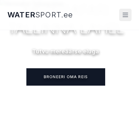
MERESAFARI
WATER
SPORT.ee
Ava 
TALLINNA LAHEL
Tutvu mereäärse eluga
BRONEERI OMA REIS