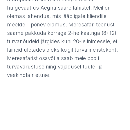
hülgevaatlus Aegna saare lähistel. Meil on
olemas lahendus, mis jääb igale kliendile
meelde – põnev elamus. Meresafari teenust
saame pakkuda korraga 2-he kaatriga (8+12)
turvanõudeid järgides kuni 20-le inimesele, et
laineid ületades oleks kõigil turvaline istekoht.
Meresafarist osavõtja saab meie poolt
turvavarustuse ning vajadusel tuule- ja
veekindla riietuse.
Eriti sobilik on see teenus sünnipäeva, suvepäeva või
mõne muu tähtsa ürituse põnevamaks muutmiseks.
KÜSI PAKKUMIST! Oskame teile soovitada kõige