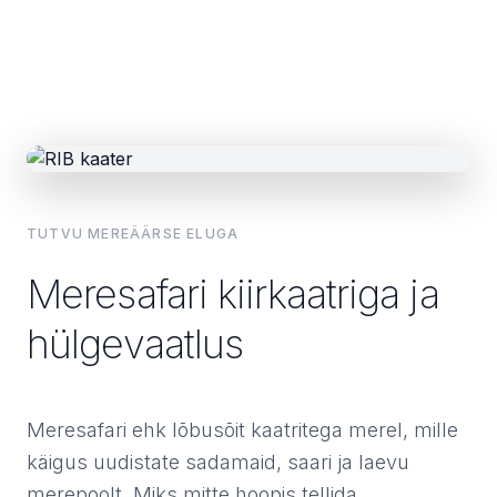
TUTVU MEREÄÄRSE ELUGA
Meresafari kiirkaatriga ja
hülgevaatlus
Meresafari ehk lõbusõit kaatritega merel, mille
käigus uudistate sadamaid, saari ja laevu
merepoolt. Miks mitte hoopis tellida